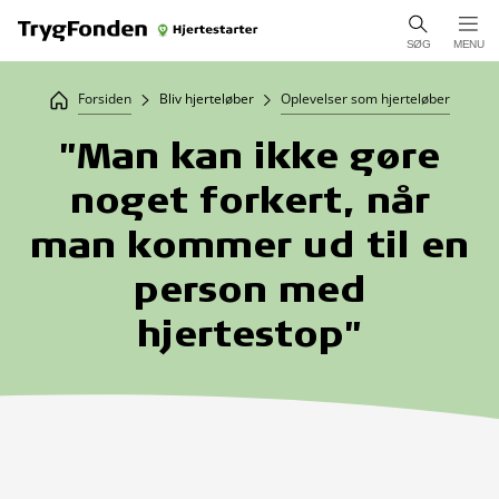
SØG
MENU
Forsiden
Bliv hjerteløber
Oplevelser som hjerteløber
"Man kan ikke gøre
noget forkert, når
man kommer ud til en
person med
hjertestop"