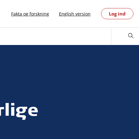
Log ind
Fakta og forskning
English version
rlige