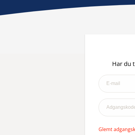
Har du t
Glemt adgangs