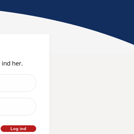
 ind her.
Log ind