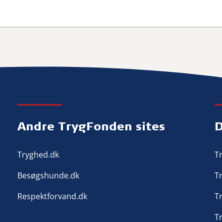
Andre TrygFonden sites
Tryghed.dk
T
Besøgshunde.dk
T
Respektforvand.dk
T
T