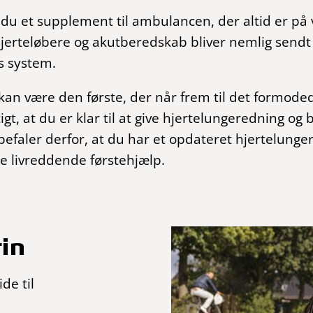
du et supplement til ambulancen, der altid er på v
jerteløbere og akutberedskab bliver nemlig sendt 
s system.
kan være den første, der når frem til det formoded
tigt, at du er klar til at give hjertelungeredning og
nbefaler derfor, at du har et opdateret hjertelung
yde livreddende førstehjælp.
rin
de til