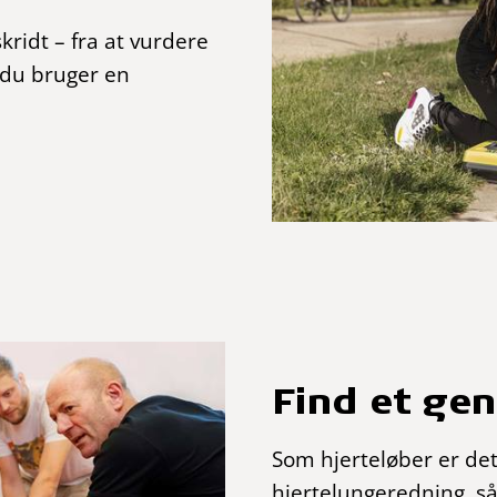
ridt – fra at vurdere
 du bruger en
Find et ge
Som hjerteløber er det 
hjertelungeredning, så