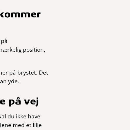
u kommer
 på
mærkelig position,
ner på brystet. Det
kan yde.
e på vej
skal du ikke have
lene med et lille