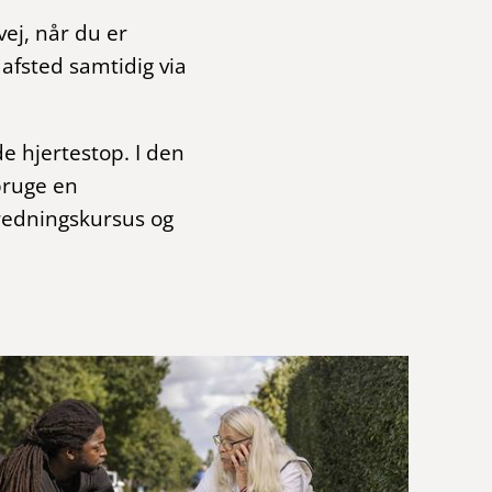
ej, når du er
afsted samtidig via
e hjertestop. I den
 bruge en
eredningskursus og