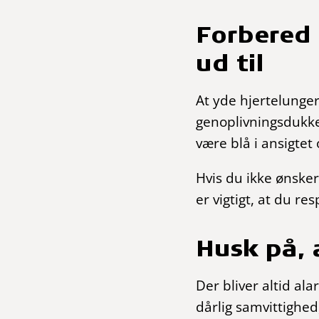
Forbered
ud til
At yde hjertelung
genoplivningsdukker
være blå i ansigtet
Hvis du ikke ønske
er vigtigt, at du r
Husk på, a
Der bliver altid ala
dårlig samvittighed