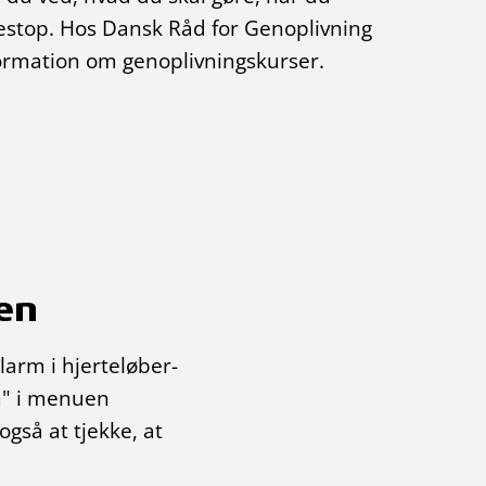
testop. Hos Dansk Råd for Genoplivning
ormation om genoplivningskurser.
en
larm i hjerteløber-
rm" i menuen
gså at tjekke, at