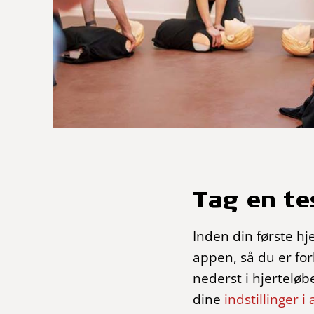
Tag en te
Inden din første hj
appen, så du er for
nederst i hjerteløb
dine
indstillinger i