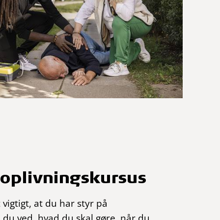
noplivningskursus
vigtigt, at du har styr på
 du ved, hvad du skal gøre, når du