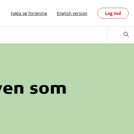
Log ind
Fakta og forskning
English version
ven som