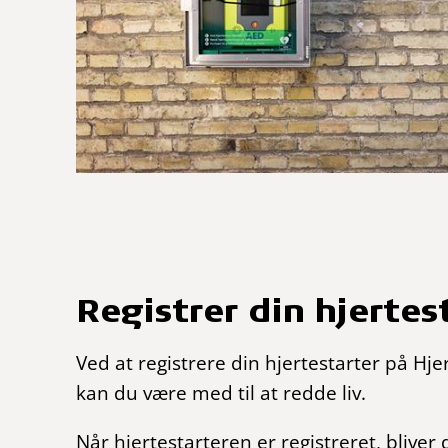
Registrer din hjertes
Ved at registrere din hjertestarter på Hj
kan du være med til at redde liv.
Når hjertestarteren er registreret, bliver d