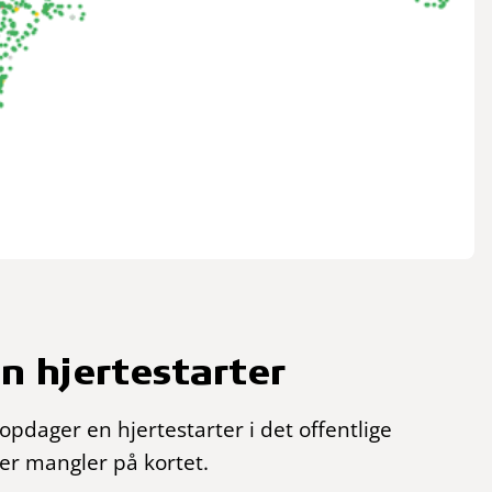
n hjertestarter
opdager en hjertestarter i det offentlige
ler mangler på kortet.