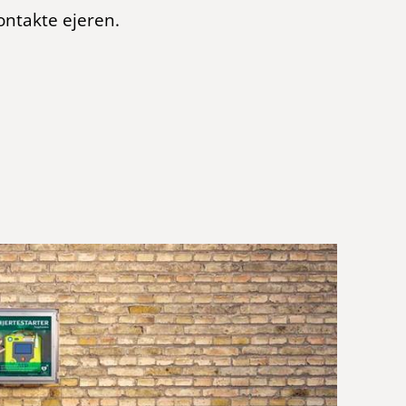
ontakte ejeren.