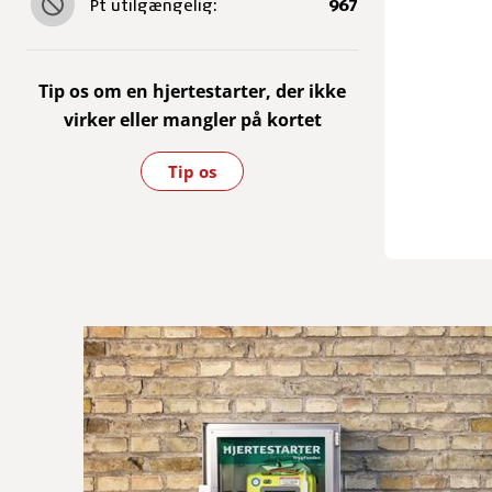
Pt utilgængelig:
967
Tip os om en hjertestarter, der ikke
virker eller mangler på kortet
Tip os
Title here
Kyndbyvej 82 A, 3630
Hjertestarteren er døgnåben